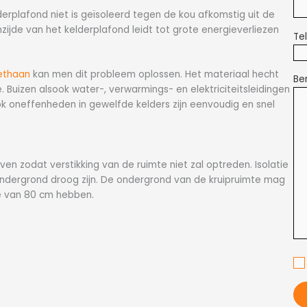
rplafond niet is geïsoleerd tegen de kou afkomstig uit de
jde van het kelderplafond leidt tot grote energieverliezen
Te
ethaan
kan men dit probleem oplossen. Het materiaal hecht
Ber
. Buizen alsook water-, verwarmings- en elektriciteitsleidingen
k oneffenheden in gewelfde kelders zijn eenvoudig en snel
en zodat verstikking van de ruimte niet zal optreden. Isolatie
ondergrond droog zijn. De ondergrond van de kruipruimte mag
e van 80 cm hebben.